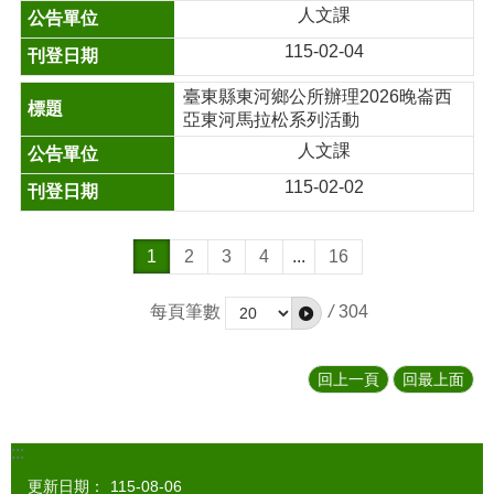
人文課
115-02-04
臺東縣東河鄉公所辦理2026晚崙西
亞東河馬拉松系列活動
人文課
115-02-02
1
2
3
4
...
16
每頁筆數
/
304
回上一頁
回最上面
:::
更新日期：
115-08-06