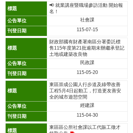
📢 就業講座暨職場參訪活動 開始報
名！
社會課
115-07-15
財政部國有財產署南區分署委託標
售115年度第21批逾期未辦繼承登記
土地或建築改良物
民政課
115-05-20
東區崇成公園人行步道及綠帶改善
工程5月4日起動工，打造更友善安
全的城市遊憩空間
經建課
115-04-30
東區區公所社會課以工代賑工徵才