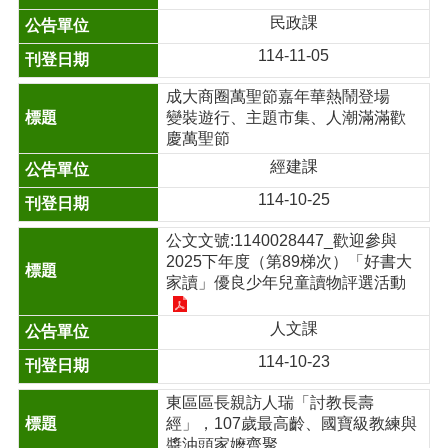
民政課
114-11-05
成大商圈萬聖節嘉年華熱鬧登場
變裝遊行、主題市集、人潮滿滿歡
慶萬聖節
經建課
114-10-25
公文文號:1140028447_歡迎參與
2025下年度（第89梯次）「好書大
家讀」優良少年兒童讀物評選活動
人文課
114-10-23
東區區長親訪人瑞「討教長壽
經」，107歲最高齡、國寶級教練與
醬油頭家嬤齊聚