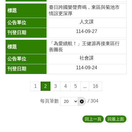
臺日跨國樂聲齊鳴，東區與菊池市
情誼更深厚
人文課
114-09-27
「為愛續航！」王健源再接東區行
善團長
社會課
114-09-24
1
2
3
4
5
...
16
每頁筆數
/
304
回上一頁
回最上面