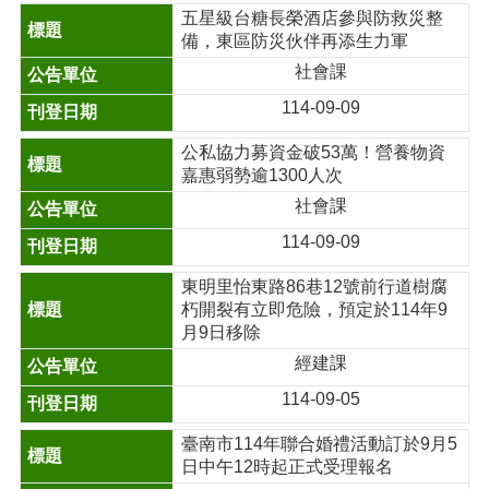
五星級台糖長榮酒店參與防救災整
備，東區防災伙伴再添生力軍
社會課
114-09-09
公私協力募資金破53萬！營養物資
嘉惠弱勢逾1300人次
社會課
114-09-09
東明里怡東路86巷12號前行道樹腐
朽開裂有立即危險，預定於114年9
月9日移除
經建課
114-09-05
臺南市114年聯合婚禮活動訂於9月5
日中午12時起正式受理報名