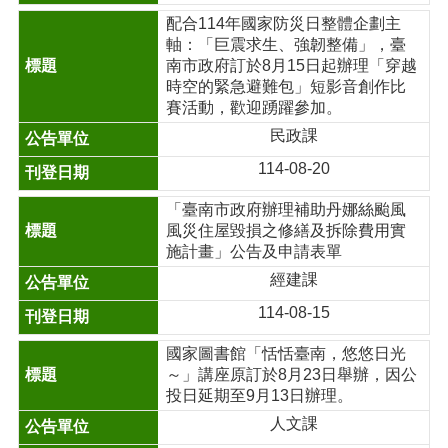
配合114年國家防災日整體企劃主
軸：「巨震求生、強韌整備」，臺
南市政府訂於8月15日起辦理「穿越
時空的緊急避難包」短影音創作比
賽活動，歡迎踴躍參加。
民政課
114-08-20
「臺南市政府辦理補助丹娜絲颱風
風災住屋毀損之修繕及拆除費用實
施計畫」公告及申請表單
經建課
114-08-15
國家圖書館「恬恬臺南，悠悠日光
～」講座原訂於8月23日舉辦，因公
投日延期至9月13日辦理。
人文課