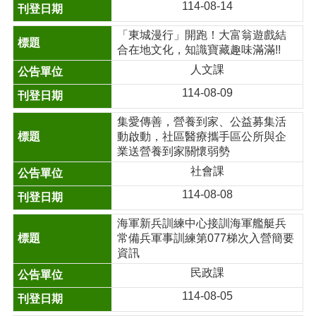
114-08-14
「東城漫行」開跑！大富翁遊戲結
合在地文化，知識寶藏趣味滿滿!!
人文課
114-08-09
集愛傳善，營養到家、公益募集活
動啟動，社區醫療攜手區公所與企
業送營養到家關懷弱勢
社會課
114-08-08
海軍新兵訓練中心接訓海軍艦艇兵
常備兵軍事訓練第077梯次入營簡要
資訊
民政課
114-08-05