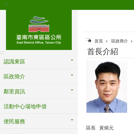
:::
跳到主要內容區塊
:::
首頁
區政簡介
首長介紹
:::
認識東區
區政簡介
鄰里資訊
活動中心場地申借
便民服務
區長 黃炳元