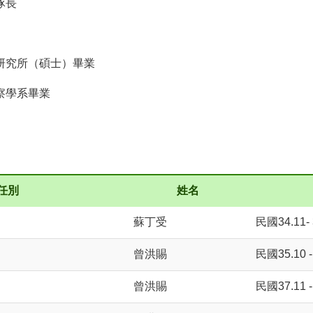
隊長
研究所（碩士）畢業
察學系畢業
任別
姓名
蘇丁受
民國34.11- 
曾洪賜
民國35.10 -
曾洪賜
民國37.11 -