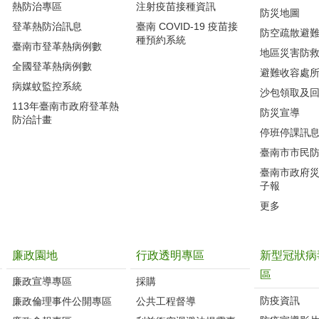
熱防治專區
注射疫苗接種資訊
防災地圖
登革熱防治訊息
臺南 COVID-19 疫苗接
防空疏散避
種預約系統
臺南市登革熱病例數
地區災害防
全國登革熱病例數
避難收容處
病媒蚊監控系統
沙包領取及
113年臺南市政府登革熱
防災宣導
防治計畫
停班停課訊
臺南市市民
臺南市政府
子報
更多
廉政園地
行政透明專區
新型冠狀病
區
廉政宣導專區
採購
防疫資訊
廉政倫理事件公開專區
公共工程督導