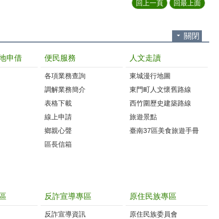
回上一頁
回最上面
關閉
地申借
便民服務
人文走讀
各項業務查詢
東城漫行地圖
調解業務簡介
東門町人文懷舊路線
表格下載
西竹圍歷史建築路線
線上申請
旅遊景點
鄉親心聲
臺南37區美食旅遊手冊
區長信箱
區
反詐宣導專區
原住民族專區
反詐宣導資訊
原住民族委員會