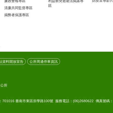
防疫宣導影
廉政會報專區
利益衝突迴避法揭露專
區
清廉共同監督專區
揭弊者保護專區
站資料開放宣告
公所周邊停車資訊
區公所
01016 臺南市東區崇學路100號 服務電話：(06)2680622 傳真號碼：