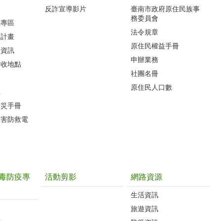
反詐宣導影片
臺南市政府原住民族事
務委員會
難專區
法令規章
救計畫
原住民權益手冊
所資訊
申辦業務
回收地點
社團名冊
原住民人口數
息
防災手冊
災害防救電
毒防疫專
活動剪影
網路資源
生活資訊
旅遊資訊