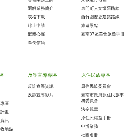
調解業務簡介
東門町人文懷舊路線
表格下載
西竹圍歷史建築路線
線上申請
旅遊景點
鄉親心聲
臺南37區美食旅遊手冊
區長信箱
區
反詐宣導專區
原住民族專區
反詐宣導資訊
原住民族委員會
反詐宣導影片
臺南市政府原住民族事
務委員會
難專區
法令規章
救計畫
原住民權益手冊
所資訊
申辦業務
回收地點
社團名冊