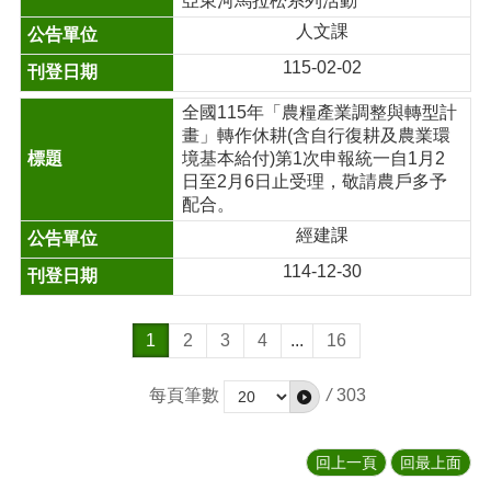
亞東河馬拉松系列活動
人文課
115-02-02
全國115年「農糧產業調整與轉型計
畫」轉作休耕(含自行復耕及農業環
境基本給付)第1次申報統一自1月2
日至2月6日止受理，敬請農戶多予
配合。
經建課
114-12-30
1
2
3
4
...
16
每頁筆數
/
303
回上一頁
回最上面