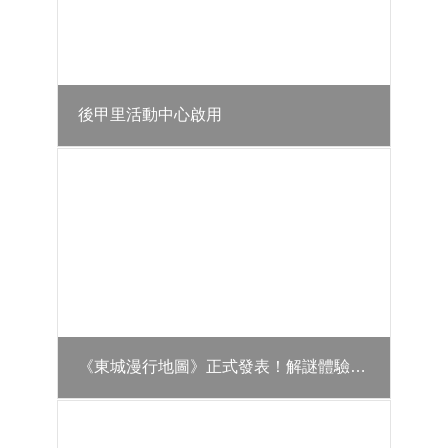
開
資
訊
登
革
後甲里活動中心啟用
熱
防
治
專
區
預
防
注
射
疫
苗
《東城漫行地圖》正式發表！解謎體驗東區文化魅力
接
種
災