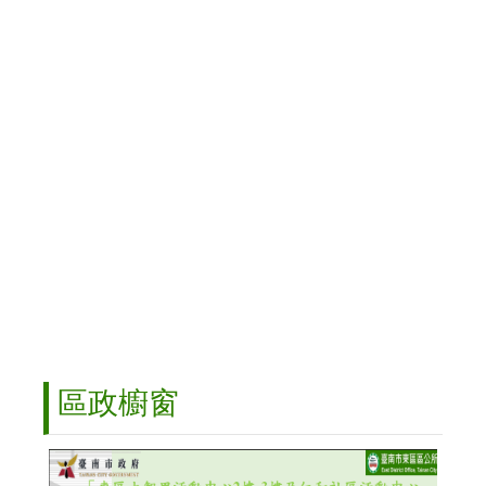
病
毒
防
疫
專
區
活
動
剪
影
網
路
資
源
迎
區政櫥窗
春
繁
榕
記