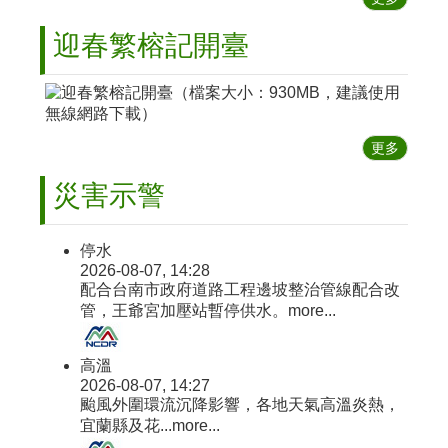
周
邊
迎春繁榕記開臺
停
車
資
訊
更多
災害示警
停水
2026-08-07, 14:28
配合台南市政府道路工程邊坡整治管線配合改
管，王爺宮加壓站暫停供水。
more...
高溫
2026-08-07, 14:27
颱風外圍環流沉降影響，各地天氣高溫炎熱，
宜蘭縣及花...
more...