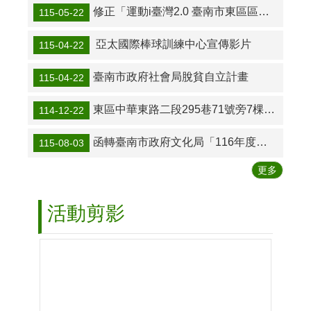
訊
修正「運動i臺灣2.0 臺南市東區區長盃羽球友誼賽」競賽規程！
115-05-22
活
動
亞太國際棒球訓練中心宣傳影片
115-04-22
中
心
臺南市政府社會局脫貧自立計畫
115-04-22
場
地
東區中華東路二段295巷71號旁7棵小葉欖仁樹經評估確認生長空間不足 考量公共安全與長遠影響 區公所決議進行移除作業
114-12-22
申
借
函轉臺南市政府文化局「116年度臺南青年文化行動獎勵計畫徵選須知」
115-08-03
便
更多
民
服
務
活動剪影
人
文
走
讀
公