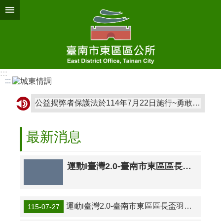
搜
跳到主要內容區塊
尋
進
階
搜
尋
:::
:::
認
識
公益揭弊者保護法於114年7月22日施行~勇敢揭弊 安心有保障
東
區
最新消息
區
政
簡
運動i臺灣2.0-臺南市東區區長盃羽球友誼賽_抽籤結果
介
鄰
里
運動i臺灣2.0-臺南市東區區長盃羽球友誼賽_抽籤結果
115-07-27
資