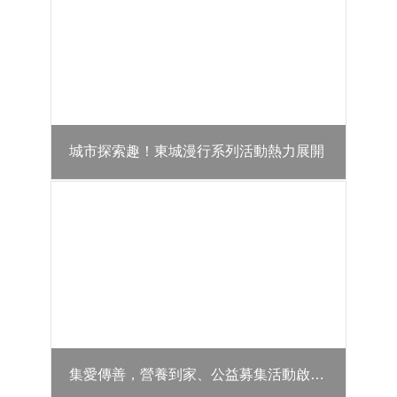
害
防
救
專
區
反
詐
宣
城市探索趣！東城漫行系列活動熱力展開
導
專
區
原
住
民
族
專
區
性
集愛傳善，營養到家、公益募集活動啟動，社區醫療攜手區公所與企業送營養到家關懷弱勢
別