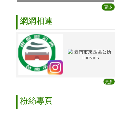
主
更多
流
化
網網相連
專
區
廉
政
園
地
行
政
透
更多
明
專
區
粉絲專頁
新
型
冠
狀