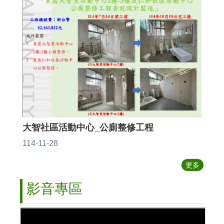
開
臺
回
首
頁
網
站
導
覽
大智社區活動中心_公廁整修工程
English
114-11-28
分
類
更多
檢
索
影音專區
市
府
首