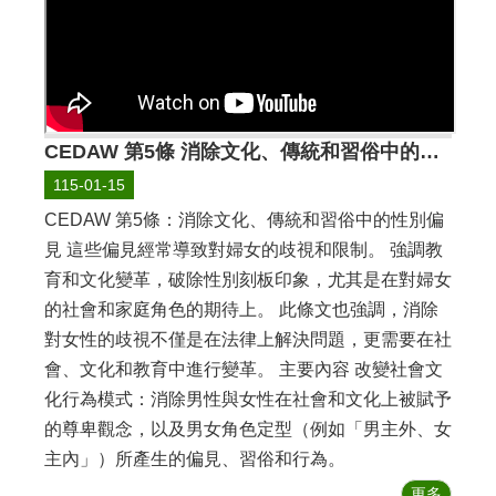
頁
隱
私
權
政
CEDAW 第5條 消除文化、傳統和習俗中的性別偏
策
宣
115-01-15
告
CEDAW 第5條：消除文化、傳統和習俗中的性別偏
見 這些偏見經常導致對婦女的歧視和限制。 強調教
網
站
育和文化變革，破除性別刻板印象，尤其是在對婦女
資
的社會和家庭角色的期待上。 此條文也強調，消除
料
對女性的歧視不僅是在法律上解決問題，更需要在社
開
放
會、文化和教育中進行變革。 主要內容 改變社會文
宣
化行為模式：消除男性與女性在社會和文化上被賦予
告
的尊卑觀念，以及男女角色定型（例如「男主外、女
公
主內」）所產生的偏見、習俗和行為。
所
更多