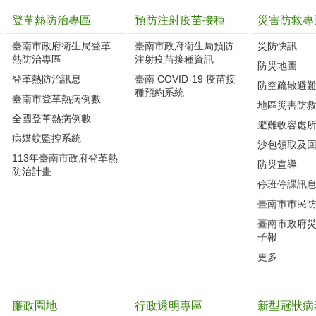
登革熱防治專區
預防注射疫苗接種
災害防救專
臺南市政府衛生局登革
臺南市政府衛生局預防
災防快訊
熱防治專區
注射疫苗接種資訊
防災地圖
登革熱防治訊息
臺南 COVID-19 疫苗接
防空疏散避
種預約系統
臺南市登革熱病例數
地區災害防
全國登革熱病例數
避難收容處
病媒蚊監控系統
沙包領取及
113年臺南市政府登革熱
防災宣導
防治計畫
停班停課訊
臺南市市民
臺南市政府
子報
更多
廉政園地
行政透明專區
新型冠狀病