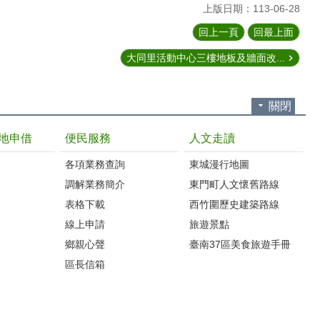
上版日期：113-06-28
回上一頁
回最上面
大同里活動中心三樓地板及牆面改...
關閉
地申借
便民服務
人文走讀
各項業務查詢
東城漫行地圖
調解業務簡介
東門町人文懷舊路線
表格下載
西竹圍歷史建築路線
線上申請
旅遊景點
鄉親心聲
臺南37區美食旅遊手冊
區長信箱