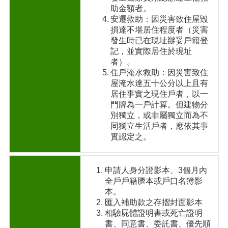
助金額者。
安遷救助：因災害致住屋毀
損達不堪居住程度者（災害
發生時已在現址辦妥戶籍登
記，並實際居住於現址
者）。
住戶淹水救助：因災害致住
屋淹水達五十公分以上且有
居住事實之現住戶者，以一
門牌為一戶計算。但建物分
別獨立，或非屬獨立而為不
同獨立生活戶者，應依其事
實認定之。
申請人身分證影本、3個月內
全戶戶籍謄本或戶口名簿影
本。
匯入補助款之存摺封面影本
相驗屍體證明書或死亡證明
書、同意書、委託書、優先順