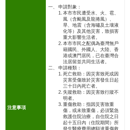
申請對象：
本市市民遭受水、火、雹、
風（含颱風及龍捲風）、
旱、地震（含海嘯及土壤液
化等）及其他災害，致損害
重大影響生活者。
本市市民之配偶為臺灣無戶
籍國民、外國人、大陸、香
港或澳門居民，已在臺灣合
法居留並共同生活者。
申請種類：
死亡救助：因災害致死或因
災害受傷致於災害發生日起
三十日內死亡者。
失蹤救助：因災害致行蹤不
明者。
重傷救助：指因災害致重
傷，或未致重傷，必須緊急
救護住院治療，自住院之日
起十五日內（住院期間）所
發生醫療費用總額達重傷救