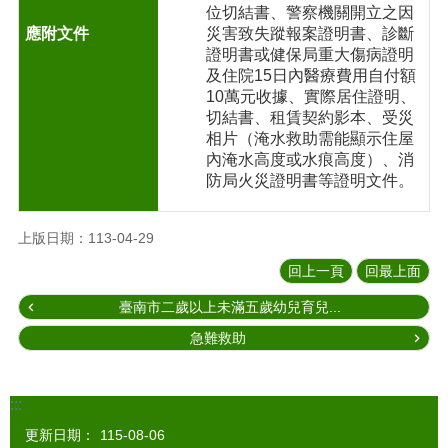
位切結書、警察機關開立之因
災害致失蹤報案證明書、診斷
證明書或健保局重大傷病證明
及住院15日內醫療費用自付額
10萬元收據、實際居住證明、
切結書、租賃契約影本、受災
相片（淹水救助需能顯示住屋
內淹水高度或水痕高度）、消
防局火災證明書等證明文件。
上版日期：113-04-29
回上一頁
回最上面
臺南市二歲以上未滿五歲幼兒育兒...
急難救助
:::
更新日期：
115-08-06