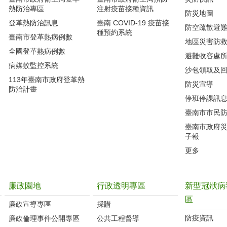
熱防治專區
注射疫苗接種資訊
防災地圖
登革熱防治訊息
臺南 COVID-19 疫苗接
防空疏散避
種預約系統
臺南市登革熱病例數
地區災害防
全國登革熱病例數
避難收容處
病媒蚊監控系統
沙包領取及
113年臺南市政府登革熱
防災宣導
防治計畫
停班停課訊
臺南市市民
臺南市政府
子報
更多
廉政園地
行政透明專區
新型冠狀病
區
廉政宣導專區
採購
防疫資訊
廉政倫理事件公開專區
公共工程督導