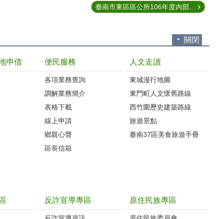
臺南市東區區公所106年度內部...
關閉
地申借
便民服務
人文走讀
各項業務查詢
東城漫行地圖
調解業務簡介
東門町人文懷舊路線
表格下載
西竹圍歷史建築路線
線上申請
旅遊景點
鄉親心聲
臺南37區美食旅遊手冊
區長信箱
區
反詐宣導專區
原住民族專區
反詐宣導資訊
原住民族委員會