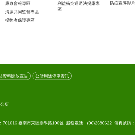
防疫宣導影
廉政會報專區
利益衝突迴避法揭露專
區
清廉共同監督專區
揭弊者保護專區
站資料開放宣告
公所周邊停車資訊
區公所
01016 臺南市東區崇學路100號 服務電話：(06)2680622 傳真號碼：