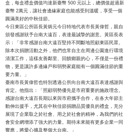
盒，每盒禮盒價值均達新臺幣 500 元以上，總價值超過新
臺幣 2萬元，讓社會邊緣家庭也能感受到溫暖，享受一個
圓滿美好的中秋佳節。
今日東區公所區長黃炳元今日特地代表市長黃偉哲，親自
頒發感謝狀予台南大遠百，表達最誠摯的謝意。黃區長表
示：「非常感謝台南大遠百堅持不間斷地照顧東區民眾。
除本次捐贈活動之外，他們也常自主在周邊公園進行環境
清潔工作，這樣友善鄰里、回饋鄉親的心，不僅是一份禮
物，更是讓許多邊緣戶和弱勢家庭能有一個圓滿佳節的重
要力量。」
臺南市長黃偉哲也特別透過公所向台南大遠百表達感謝與
肯定。他指出：「照顧弱勢優先是市府重要的施政理念。
感謝台南大遠百長期以來與市府攜手合作，在各大年節主
動伸出援手，尤其在中秋佳節捐贈品質優良的禮盒，充分
展現了企業取之於社會、用之於社會的精神，為我們的社
會安全網增添了強大的力量。期待未來能有更多企業一同
響應，將愛心擴及整個大台南。」