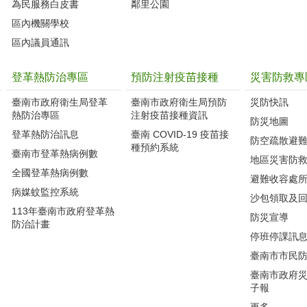
為民服務白皮書
鄰里公園
區內機關學校
區內議員通訊
登革熱防治專區
預防注射疫苗接種
災害防救專
臺南市政府衛生局登革
臺南市政府衛生局預防
災防快訊
熱防治專區
注射疫苗接種資訊
防災地圖
登革熱防治訊息
臺南 COVID-19 疫苗接
防空疏散避
種預約系統
臺南市登革熱病例數
地區災害防
全國登革熱病例數
避難收容處
病媒蚊監控系統
沙包領取及
113年臺南市政府登革熱
防災宣導
防治計畫
停班停課訊
臺南市市民
臺南市政府
子報
更多