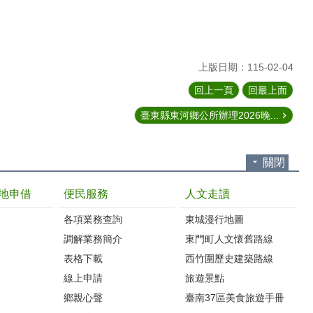
上版日期：115-02-04
回上一頁
回最上面
臺東縣東河鄉公所辦理2026晚...
關閉
地申借
便民服務
人文走讀
各項業務查詢
東城漫行地圖
調解業務簡介
東門町人文懷舊路線
表格下載
西竹圍歷史建築路線
線上申請
旅遊景點
鄉親心聲
臺南37區美食旅遊手冊