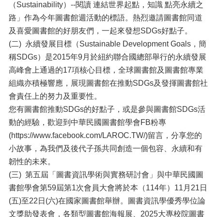
（Sustainability）--閱讀 連結世界起點，知識 點亮永續之
路」作為今年圖書館週活動的標語。熱烈邀請圖書館同道
及喜愛圖書館的好朋友們，一起來發想SDGs好點子。
(二) 永續發展目標（Sustainable Development Goals，簡
稱SDGs）是2015年9月於紐約聯合國總部舉行的永續發展
高峰會上通過的17項核心目標，全球圖書館及圖書館專業
組織亦積極響應，展現圖書館在推動SDGs及發揮圖書館社
會責任上的努力及重要性。
您有圖書館推動SDGs的好點子，或是參與圖書館SDGs活
動的經驗，歡迎到中華民國圖書館學會FB粉專
(https://www.facebook.com/LAROC.TW/)留言，分享您的
小故事，為我們及後代子孫共同創造一個包容、永續和有
韌性的未來。
(三) 第五屆「圖書資訊學術與實務研討會」與中華民國圖
書館學會第59屆第1次會員大會將於本（114年）11月21日
(五)至22日(六)在國家圖書館舉辦。圖書資訊學優秀學位論
文獎助發表會，各類型圖書館海報展、2025大專校院圖書